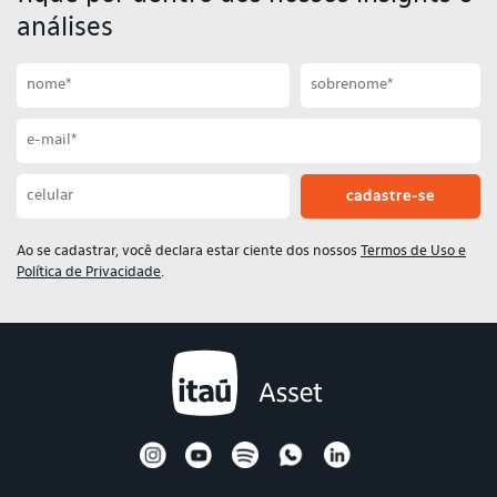
análises
Primeiro nome
Sobrenome
Email
Celular
Ao se cadastrar, você declara estar ciente dos nossos
Termos de Uso e
Política de Privacidade
.