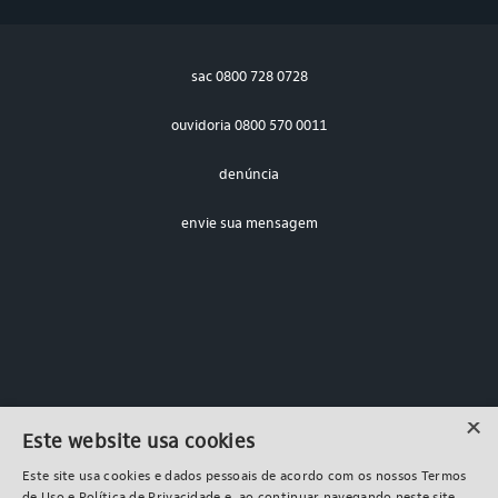
sac
0800 728 0728
ouvidoria
0800 570 0011
denúncia
envie sua mensagem
×
Itaú Asset
Este website usa cookies
Powered by MZ
Este site usa cookies e dados pessoais de acordo com os nossos Termos