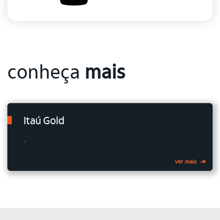
conheça
mais
Itaú Gold
.
ver mais